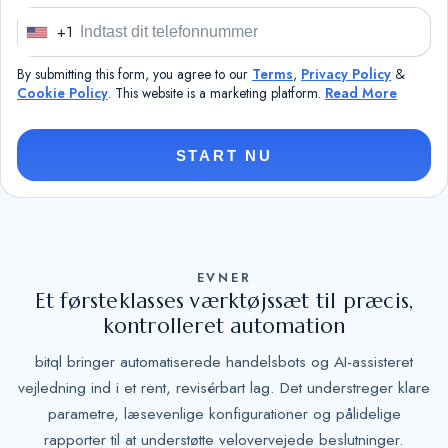
+1
U
n
By submitting this form, you agree to our
Terms
,
Privacy Policy
&
i
Cookie Policy
. This website is a marketing platform.
Read More
t
e
START NU
d
S
t
a
t
EVNER
e
Et førsteklasses værktøjssæt til præcis,
kontrolleret automation
s
+
bitql bringer automatiserede handelsbots og AI-assisteret
1
vejledning ind i et rent, revisérbart lag. Det understreger klare
parametre, læsevenlige konfigurationer og pålidelige
rapporter til at understøtte velovervejede beslutninger.