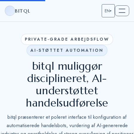
BITQL
EN
▾
PRIVATE-GRADE ARBEJDSFLOW
AI-STØTTET AUTOMATION
bitql muliggør
disciplineret, AI-
understøttet
handelsudførelse
bitql præsenterer et poleret interface til konfiguration af
automatiserede handelsbots, vurdering af AI-genererede
indsigter og opretholdelse af streng overvågning af positioner