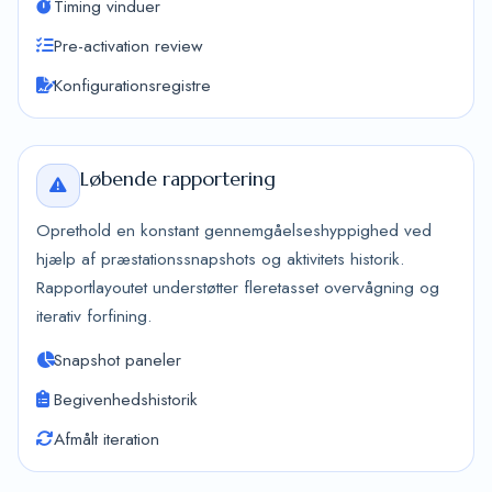
Timing vinduer
Pre-activation review
Konfigurationsregistre
Løbende rapportering
Oprethold en konstant gennemgåelseshyppighed ved
hjælp af præstationssnapshots og aktivitets historik.
Rapportlayoutet understøtter fleretasset overvågning og
iterativ forfining.
Snapshot paneler
Begivenhedshistorik
Afmålt iteration