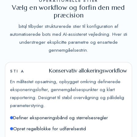
OPERATIONELLE STIER
Vælg en workflow og forfin den med
præcision
bitql tilbyder strukturerede stier til konfiguration af
automatiserede bots med AI-assisteret vejledning. Hver sti
understreger eksplicitte parametre og ensartede
gennemgåelsestrin.
Konservativ allokeringsworkflow
STI A
En måltastet opsætning, opbygget omkring definerede
eksponeringslofter, gennemgåelsespunkter og klart
rapportering. Designet til stabil overvågning og pålidelig
parameterstyring.
Definer eksponeringsbånd og størrelsesregler
Opret regelblokke for udførelsestid