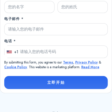
电子邮件 *
电话 *
+1
U
n
By submitting this form, you agree to our
Terms
,
Privacy Policy
&
i
Cookie Policy
. This website is a marketing platform.
Read More
t
e
立即开始
d
S
t
a