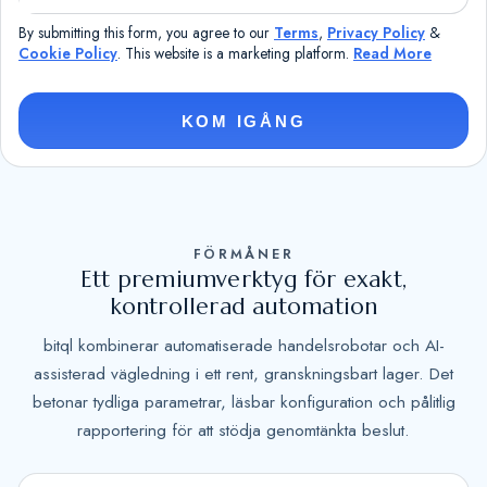
n
By submitting this form, you agree to our
Terms
,
Privacy Policy
&
i
Cookie Policy
. This website is a marketing platform.
Read More
t
e
KOM IGÅNG
d
S
t
a
t
FÖRMÅNER
e
Ett premiumverktyg för exakt,
kontrollerad automation
s
+
bitql kombinerar automatiserade handelsrobotar och AI-
1
assisterad vägledning i ett rent, granskningsbart lager. Det
betonar tydliga parametrar, läsbar konfiguration och pålitlig
rapportering för att stödja genomtänkta beslut.