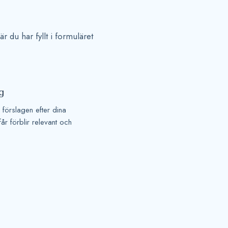
r du har fyllt i formuläret
ig
 förslagen efter dina
får förblir relevant och