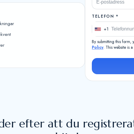
TELEFON *
kningar
+1
U
ekvent
n
By submitting this form,
ter
i
Policy
. This website is 
t
e
d
S
t
a
t
e
s
er efter att du registrera
+
1