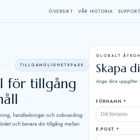
ÖVERSIKT
VÅR HISTORIA
SUPPOR
GLOBALT ÅTKO
Skapa di
TILLGÄNGLIGHETSPASS
l för tillgång
Ange dina uppgifter 
åll
FÖRNAMN *
forskning, handledningar och onboarding-
 flödet och bevara din tillgång mellan
E-POST *