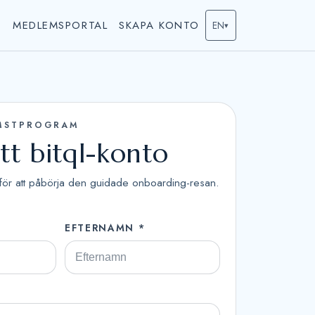
T
MEDLEMSPORTAL
SKAPA KONTO
EN
▾
MSTPROGRAM
tt bitql-konto
för att påbörja den guidade onboarding-resan.
EFTERNAMN *