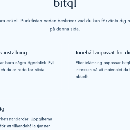
bitql
vara enkel. Punktlistan nedan beskriver vad du kan förvänta dig nä
på denna sida.
 inställning
Innehåll anpassat för d
 tar bara några ögonblick. Fyll
Efter inlämning anpassar bitql
och du är redo för nästa
intressen så att materialet du 
aktuellt.
tig
rhetsstandarder. Uppgifterna
r att tillhandahålla tjänsten