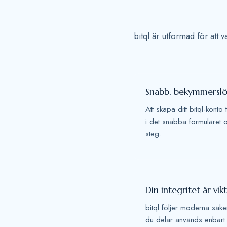
bitql är utformad för att 
Snabb, bekymmerslös
Att skapa ditt bitql-konto
i det snabba formuläret 
steg.
Din integritet är vik
bitql följer moderna säke
du delar används enbart fö