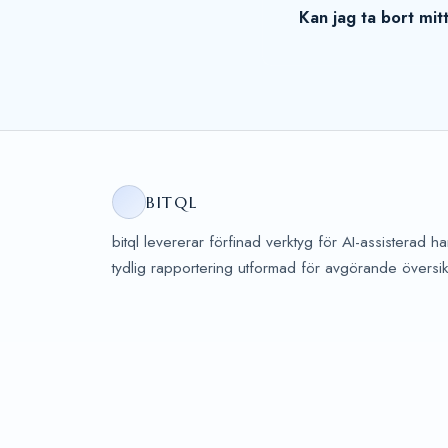
Kan jag ta bort mi
BITQL
bitql levererar förfinad verktyg för AI-assisterad 
tydlig rapportering utformad för avgörande översi