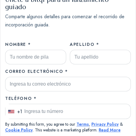
guiado
Comparte algunos detalles para comenzar el recorrido de
incorporación guiada.
NOMBRE *
APELLIDO *
CORREO ELECTRÓNICO *
TELÉFONO *
+1
U
n
By submitting this form, you agree to our
Terms
,
Privacy Policy
&
i
Cookie Policy
. This website is a marketing platform.
Read More