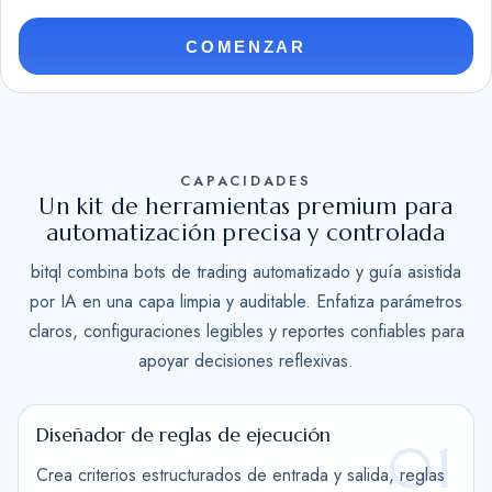
t
e
COMENZAR
d
S
t
a
CAPACIDADES
t
Un kit de herramientas premium para
e
automatización precisa y controlada
s
bitql combina bots de trading automatizado y guía asistida
+
por IA en una capa limpia y auditable. Enfatiza parámetros
1
claros, configuraciones legibles y reportes confiables para
apoyar decisiones reflexivas.
Diseñador de reglas de ejecución
01
Crea criterios estructurados de entrada y salida, reglas