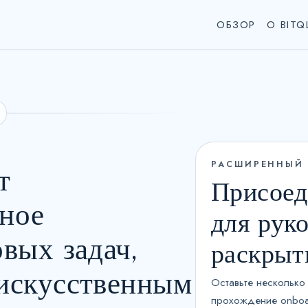
ОБЗОР
О BITQ
РАСШИРЕННЫЙ
т
Присоед
ное
для рук
вых задач,
раскры
искусственным
Оставьте несколько
прохождение onboa