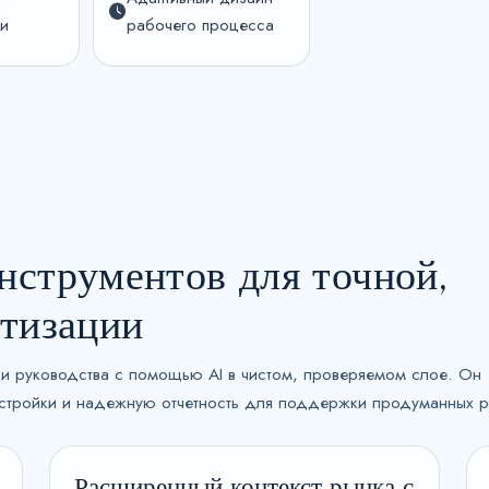
t
ии
рабочего процесса
a
t
e
s
+
1
струментов для точной,
атизации
ов и руководства с помощью AI в чистом, проверяемом слое. Он
астройки и надежную отчетность для поддержки продуманных 
Расширенный контекст рынка с