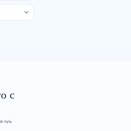
о с
й путь