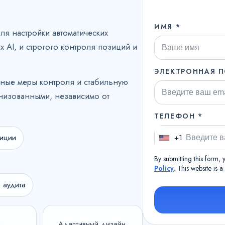
ИМЯ *
ля настройки автоматических
х AI, и строгого контроля позиций и
ЭЛЕКТРОННАЯ П
ные меры контроля и стабильную
анизованными, независимо от
ТЕЛЕФОН *
+1
зиции
U
n
By submitting this form,
i
Policy
. This website is 
t
 аудита
e
d
S
я
Адаптивный дизайн