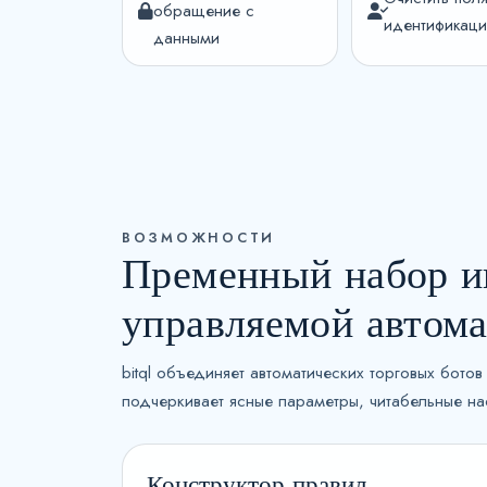
обращение с
идентификац
данными
ВОЗМОЖНОСТИ
Пременный набор ин
управляемой автом
bitql объединяет автоматических торговых бот
подчеркивает ясные параметры, читабельные н
Конструктор правил