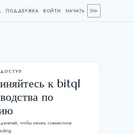
L
ПОДДЕРЖКА
ВОЙТИ
НАЧАТЬ
EN
▾
 ДОСТУП
иняйтесь к bitql
оводства по
тию
 деталей, чтобы начать совместное
rding.