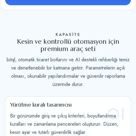
d
S
t
a
KAPASİTE
t
Kesin ve kontrollü otomasyon için
e
premium araç seti
s
bitql, otomatik ticaret botlarını ve AI destekli rehberliği temiz
+
ve denetlenebilir bir katmana getirir. Parametrelerin açık
1
olması, okunabilir yapılandırmalar ve güvenilir raporlama
üzerinde durur.
Yürütme kuralı tasarımcısı
01
Bir görünümde giriş ve çıkış kriterleri, boyutlandırma
kuralları ve zamanlama pencereleri oluşturun. Düzen,
kesin ayar ve tutarlı güvenilirlik sağlar.