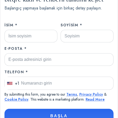
Başlangıç yapmaya başlamak için birkaç detay paylaşın.
İSIM *
SOYISIM *
E-POSTA *
TELEFON *
+1
U
n
By submitting this form, you agree to our
Terms
,
Privacy Policy
&
i
Cookie Policy
. This website is a marketing platform.
Read More
t
e
BAŞLA