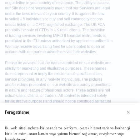
×
Feragatname
Bu web sitesi sadece bir pazarlama platformu olarak hizmet verir ve herhangi
We use cookies to enhance your browsing experience. By
bir alım satım, aracı kurum veya yatırım hizmeti sağlamaz, onaylamaz veya
continuing to use our website, you agree to our use of
kolaylaştırmaz.