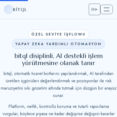
BITQL
EN
▾
ÖZEL SEVİYE İŞFLOWU
YAPAY ZEKA YARDIMLI OTOMASYON
bitql disiplinli, AI destekli işlem
yürütmesine olanak tanır
bitql, otomatik ticaret botlarını yapılandırmak, AI tarafından
üretilen içgörüleri değerlendirmek ve pozisyonlar ile risk
maruziyetini sıkı gözetim altında tutmak için düzgün bir arayüz
sunar.
Platform, netlik, kontrollü koruma ve tutarlı raporlama
vurgular, böylece piyasa ne kadar değişirse değişsin kararlar