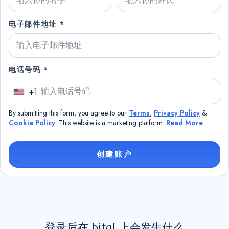
电子邮件地址 *
电话号码 *
+1
U
n
By submitting this form, you agree to our
Terms
,
Privacy Policy
&
i
Cookie Policy
. This website is a marketing platform.
Read More
t
e
创建账户
d
S
t
a
t
登录后在 bitql 上会发生什么