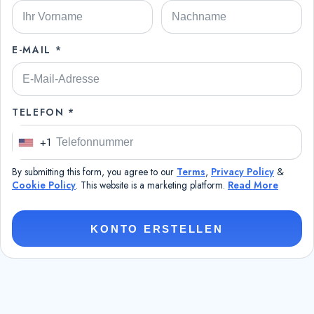
E-MAIL *
TELEFON *
+1
U
n
By submitting this form, you agree to our
Terms
,
Privacy Policy
&
i
Cookie Policy
. This website is a marketing platform.
Read More
t
e
KONTO ERSTELLEN
d
S
t
a
t