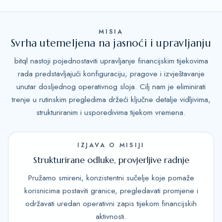
MISIA
Svrha utemeljena na jasnoći i upravljanju
bitql nastoji pojednostaviti upravljanje financijskim tijekovima
rada predstavljajući konfiguraciju, pragove i izvještavanje
unutar dosljednog operativnog sloja. Cilj nam je eliminirati
trenje u rutinskim pregledima držeći ključne detalje vidljivima,
strukturiranim i usporedivima tijekom vremena.
IZJAVA O MISIJI
Strukturirane odluke, provjerljive radnje
Pružamo smireni, konzistentni sučelje koje pomaže
korisnicima postaviti granice, pregledavati promjene i
održavati uredan operativni zapis tijekom financijskih
aktivnosti.