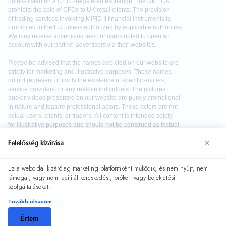
×
Felelősség kizárása
Ez a weboldal kizárólag marketing platformként működik, és nem nyújt, nem
We use cookies to enhance your browsing experience. By
támogat, vagy nem facilitál kereskedési, brókeri vagy befektetési
continuing to use our website, you agree to our use of
szolgáltatásokat.
cookies. See our
Cookie Policy
for more information.
Tovább olvasom
Accept
©
2026
bitql. Minden jog fenntartva.
Értem