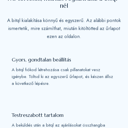
nél
s
+
A bitql kialakítása könnyű és egyszerű. Az alábbi pontok
1
ismertetik, mire számíthat, miután kitöltötted az űrlapot
ezen az oldalon.
Gyors, gondtalan beállítás
A bitql fiókod létrehozása csak pillanatokat vesz
igénybe. Töltsd ki az egyszerű űrlapot, és készen állsz
a következő lépésre.
Testreszabott tartalom
A beküldés után a bitql az ajánlásokat összhangba