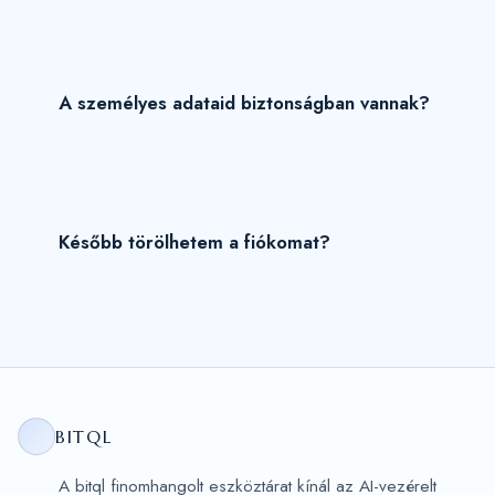
A személyes adataid biztonságban vannak?
Később törölhetem a fiókomat?
BITQL
A bitql finomhangolt eszköztárat kínál az AI-vezérelt