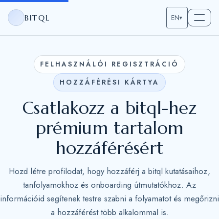
BITQL
EN
▾
FELHASZNÁLÓI REGISZTRÁCIÓ
HOZZÁFÉRÉSI KÁRTYA
Csatlakozz a bitql-hez
prémium tartalom
hozzáférésért
Hozd létre profilodat, hogy hozzáférj a bitql kutatásaihoz,
tanfolyamokhoz és onboarding útmutatókhoz. Az
információid segítenek testre szabni a folyamatot és megőrizni
a hozzáférést több alkalommal is.