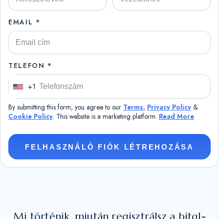
EMAIL *
TELEFON *
+1
U
n
By submitting this form, you agree to our
Terms
,
Privacy Policy
&
i
Cookie Policy
. This website is a marketing platform.
Read More
t
e
FELHASZNÁLÓ FIÓK LÉTREHOZÁSA
d
S
t
a
t
Mi történik, miután regisztrálsz a bitql-
e