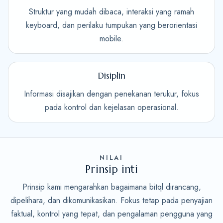
Struktur yang mudah dibaca, interaksi yang ramah
keyboard, dan perilaku tumpukan yang berorientasi
mobile.
Disiplin
Informasi disajikan dengan penekanan terukur, fokus
pada kontrol dan kejelasan operasional.
NILAI
Prinsip inti
Prinsip kami mengarahkan bagaimana bitql dirancang,
dipelihara, dan dikomunikasikan. Fokus tetap pada penyajian
faktual, kontrol yang tepat, dan pengalaman pengguna yang