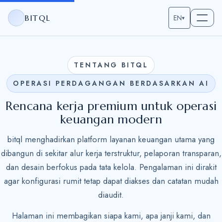
BITQL
EN
▾
TENTANG BITQL
OPERASI PERDAGANGAN BERDASARKAN AI
Rencana kerja premium untuk operasi
keuangan modern
bitql menghadirkan platform layanan keuangan utama yang
dibangun di sekitar alur kerja terstruktur, pelaporan transparan,
dan desain berfokus pada tata kelola. Pengalaman ini dirakit
agar konfigurasi rumit tetap dapat diakses dan catatan mudah
diaudit.
Halaman ini membagikan siapa kami, apa janji kami, dan