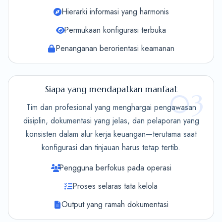
Hierarki informasi yang harmonis
Permukaan konfigurasi terbuka
Penanganan berorientasi keamanan
Siapa yang mendapatkan manfaat
03
Tim dan profesional yang menghargai pengawasan
disiplin, dokumentasi yang jelas, dan pelaporan yang
konsisten dalam alur kerja keuangan—terutama saat
konfigurasi dan tinjauan harus tetap tertib.
Pengguna berfokus pada operasi
Proses selaras tata kelola
Output yang ramah dokumentasi