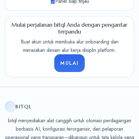
Panel siap tinjau
Mulai perjalanan bitql Anda dengan pengantar
terpandu
Buat akun untuk membuka alur onboarding dan
merasakan desain alur kerja disiplin platform.
MULAI
BITQL
bitql menyediakan alat canggih untuk otomasi perdagangan
berbasis AI, konfigurasi terorganisir, dan pelaporan
operasional yang transparan—dibangun untuk tata kelola yang