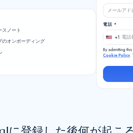
電話 *
ースノート
+1
U
プのオンボーディング
n
By submitting thi
ル
i
Cookie Policy
.
t
e
d
S
t
a
t
e
itqlに登録した後何が起こ
s