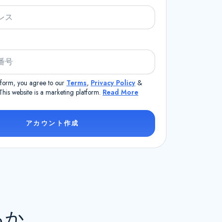
s form, you agree to our
Terms
,
Privacy Policy
&
 This website is a marketing platform.
Read More
アカウント作成
るか