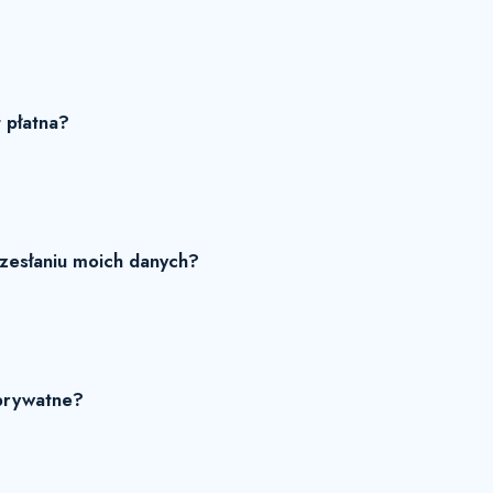
t płatna?
rzesłaniu moich danych?
prywatne?