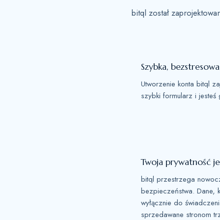
bitql został zaprojektow
Szybka, bezstresowa
Utworzenie konta bitql za
szybki formularz i jesteś
Twoja prywatność j
bitql przestrzega nowo
bezpieczeństwa. Dane, k
wyłącznie do świadczenia
sprzedawane stronom tr