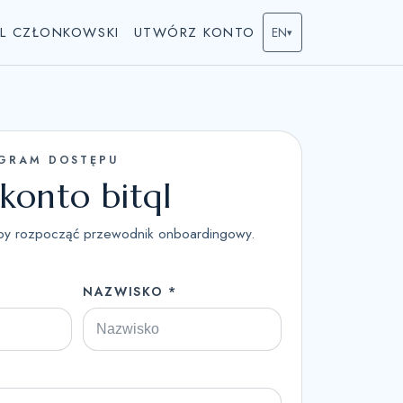
L CZŁONKOWSKI
UTWÓRZ KONTO
EN
▾
GRAM DOSTĘPU
konto bitql
aby rozpocząć przewodnik onboardingowy.
NAZWISKO *