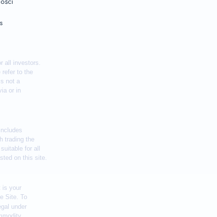
ności
s