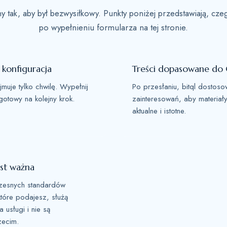
any tak, aby był bezwysiłkowy. Punkty poniżej przedstawiają, c
po wypełnieniu formularza na tej stronie.
 konfiguracja
Treści dopasowane do 
jmuje tylko chwilę. Wypełnij
Po przesłaniu, bitql dostos
 gotowy na kolejny krok.
zainteresowań, aby materiały
aktualne i istotne.
est ważna
czesnych standardów
tóre podajesz, służą
 usługi i nie są
zecim.