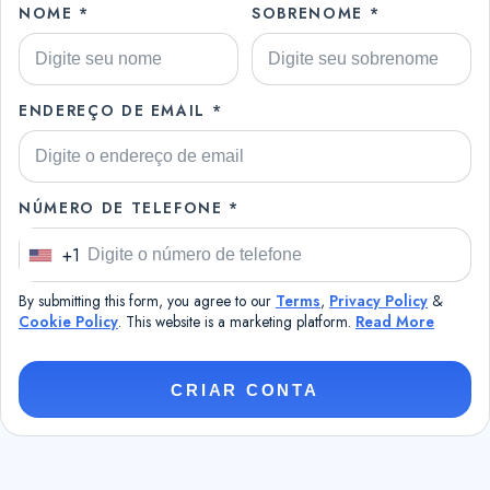
NOME *
SOBRENOME *
ENDEREÇO DE EMAIL *
NÚMERO DE TELEFONE *
+1
U
n
By submitting this form, you agree to our
Terms
,
Privacy Policy
&
i
Cookie Policy
. This website is a marketing platform.
Read More
t
e
CRIAR CONTA
d
S
t