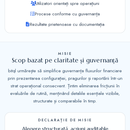
Utilizatori orientați spre operațiuni
Procese conforme cu guvernanța
Rezultate prietenoase cu documentația
MISIE
Scop bazat pe claritate și guvernanță
bitql urmărește să simplifice guvernanța fluxurilor financiare
prin prezentarea configurației, pragurilor și raportării într-un
strat operațional consecvent. Țintim eliminarea fricțiunii în
evaluările de rutină, menținând detaliile esențiale vizibile,
structurate și comparabile în timp.
DECLARAȚIE DE MISIE
Alegere structurată, acțiuni auditable