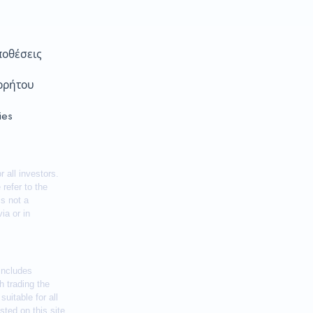
οθέσεις
ρρήτου
ies