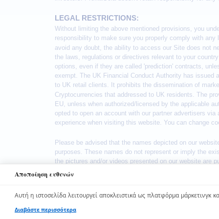
Αποποίηση ευθυνών
We use cookies to enhance your browsing experience. B
Αυτή η ιστοσελίδα λειτουργεί αποκλειστικά ως πλατφόρμα μάρκετινγκ και
©
2026
bitql. Όλα τα δικαιώματα κατοχυρωμέν
Accept
Διαβάστε περισσότερα