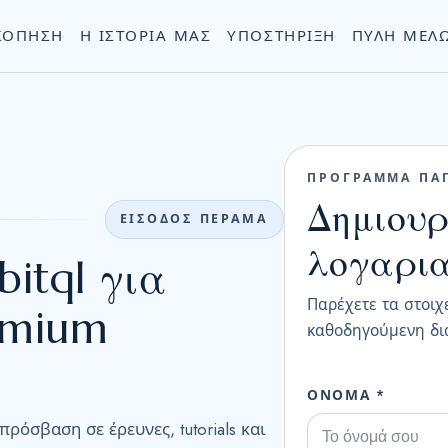
ΚΌΠΗΣΗ
Η ΙΣΤΟΡΊΑ ΜΑΣ
ΥΠΟΣΤΉΡΙΞΗ
ΠΎΛΗ ΜΕΛ
ΠΡΟΓΡΑΜΜΑ ΠΑ
Δημιουρ
ΕΙΣΟΔΟΣ ΠΕΡΑΜΑ
λογαρια
itql για
Παρέχετε τα στοιχε
emium
καθοδηγούμενη δια
ΌΝΟΜΑ *
ρόσβαση σε έρευνες, tutorials και