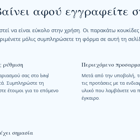
s
βαίνει αφού εγγραφείτε στ
+
1
ιαστεί να είναι εύκολο στην χρήση. Οι παρακάτω κουκίδε
ριμένετε μόλις συμπληρώσετε τη φόρμα σε αυτή τη σελί
ς ρύθμιση
Περιεχόμενο προσαρμο
ριασμού σας στο bitql
Μετά από την υποβολή, το
πτά. Συμπληρώστε τη
τις προτάσεις με τα ενδι
τε έτοιμοι για το επόμενο
υλικό που λαμβάνετε να π
έγκαιρο.
 έχει σημασία