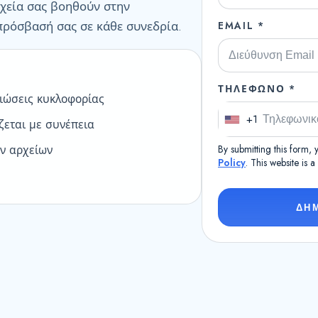
ιχεία σας βοηθούν στην
πρόσβασή σας σε κάθε συνεδρία.
EMAIL *
ΤΗΛΈΦΩΝΟ *
ειώσεις κυκλοφορίας
+1
εται με συνέπεια
U
n
ν αρχείων
By submitting this form,
i
Policy
. This website is 
t
e
ΔΗ
d
S
t
a
t
e